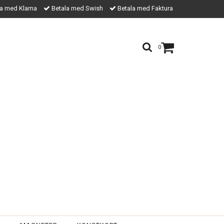
a med Klarna
Betala med Swish
Betala med Faktura
0