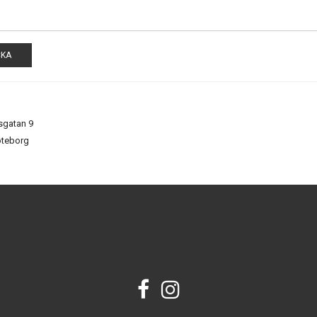
CKA
sgatan 9
öteborg