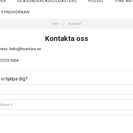
DER
GLASUNDERLÄGG/COASTERS
PUSSEL
FINE AR
FYNDHÖRNAN
Hem
/
Kontakt
Kontakta oss
ress:
hello@husritare.se
820725-5004
vi hjälpa dig?