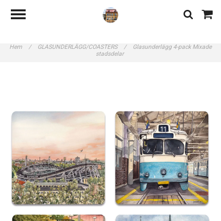
Hem
/
GLASUNDERLÄGG/COASTERS
/
Glasunderlägg 4-pack Mixade
stadsdelar