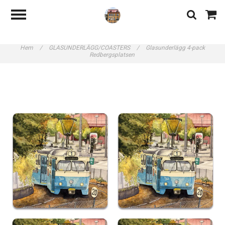
Hem
/
GLASUNDERLÄGG/COASTERS
/
Glasunderlägg 4-pack
Redbergsplatsen