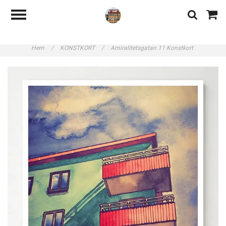
Hem
/
KONSTKORT
/
Amiralitetsgatan 11 Konstkort