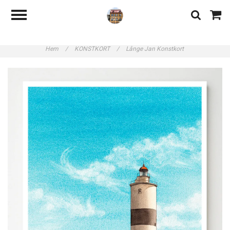
Hem
/
KONSTKORT
/
Långe Jan Konstkort