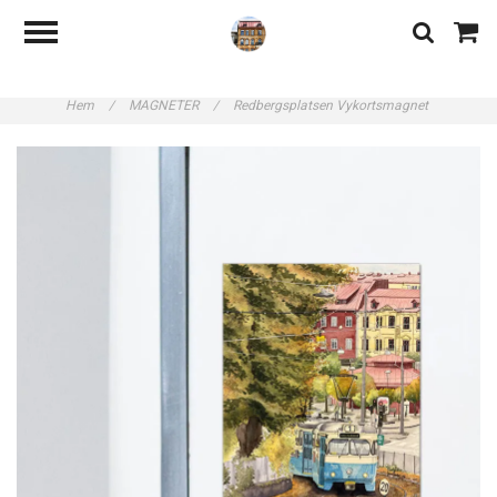
Hem
/
MAGNETER
/
Redbergsplatsen Vykortsmagnet