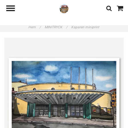
Hem
/
MINITRYCK
/
Kaparen miniprint