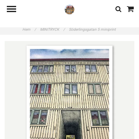
Hem
/
MINITRYCK
/
Söderlingsgatan 5 miniprint