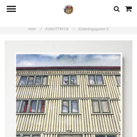
Hem
/
KONSTTRYCK
/
Söderlingsgatan 5