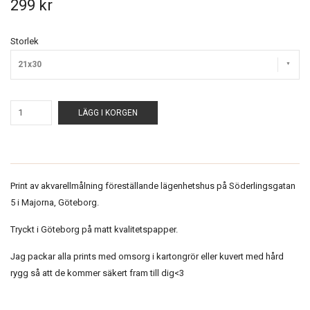
299 kr
Storlek
21x30
LÄGG I KORGEN
Print av akvarellmålning föreställande lägenhetshus på Söderlingsgatan
5 i Majorna, Göteborg.
Tryckt i Göteborg på matt kvalitetspapper.
Jag packar alla prints med omsorg i kartongrör eller kuvert med hård
rygg så att de kommer säkert fram till dig<3