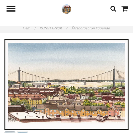
Hem
/
KONSTTRYCK
/
Älvsborgsbron liggande