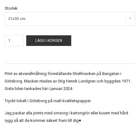
Storlek
21x30 cm
LÄGG I KORGEN
Print av akvarellmålning föreställande Shellmacken på Bangatan i
Göteborg. Macken ritades av Stig Henrik Lundgren och byggdes 1971.
Sista bilen tankades här i januari 2024.
Tryckt lokalt i Göteborg på matt kvalitetspapper.
Jag packar alla prints med omsorg i kartongrör eller kuvert med hård
rygg så att de kommer säkert fram till dig♥︎