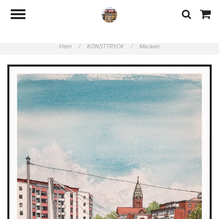
Hem
/
KONSTTRYCK
/
Macken