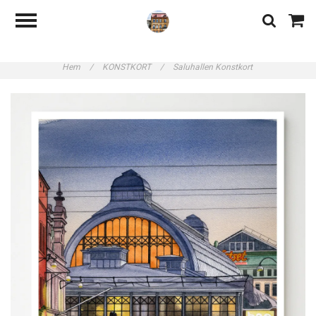
Hem
/
KONSTKORT
/
Saluhallen Konstkort