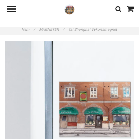
Hem
/
MAGNETER
/
Tai Shanghai Vykortsmagnet