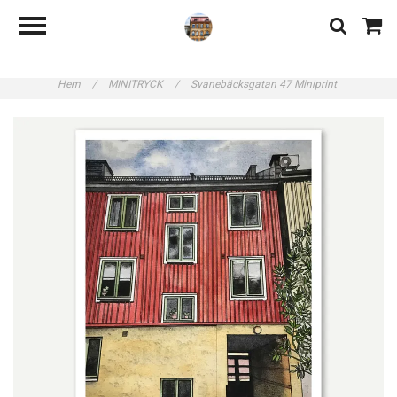
Hem
/
MINITRYCK
/
Svanebäcksgatan 47 Miniprint