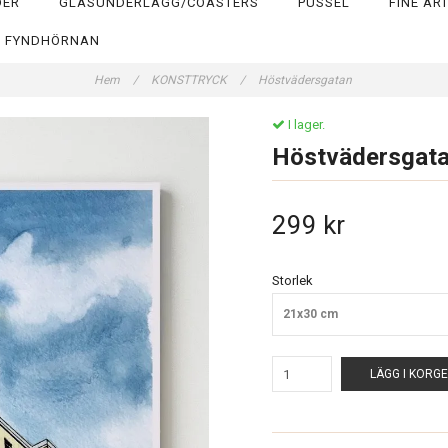
DER
GLASUNDERLÄGG/COASTERS
PUSSEL
FINE AR
FYNDHÖRNAN
Hem
/
KONSTTRYCK
/
Höstvädersgatan
I lager.
Höstvädersgat
299 kr
Storlek
21x30 cm
LÄGG I KORG