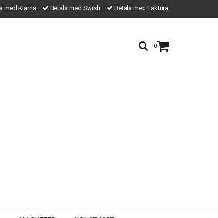
a med Klarna
Betala med Swish
Betala med Faktura
0