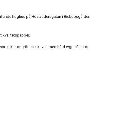
ställande höghus på Höstvädersgatan i Biskopsgården
t kvalitetspapper.
org i kartongrör eller kuvert med hård rygg så att de