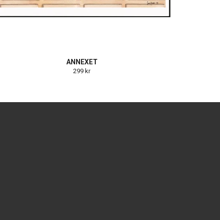
ANNEXET
299 kr