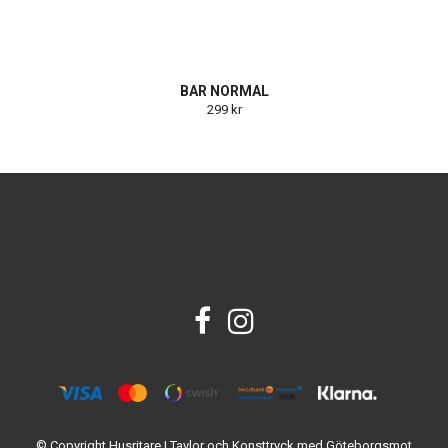
BAR NORMAL
299 kr
© Copyright Husritare | Tavlor och Konsttryck med Göteborgsmot