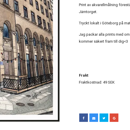
Print av akvarellmålning föres
Järntorget.
Tryckt lokalt i Göteborg på mat
Jag packar alla prints med oms
kommer säkert fram till dig<3
Frakt
Fraktkostnad: 49 SEK