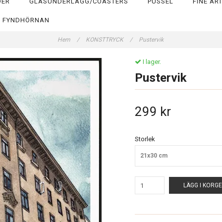
DER
GLASUNDERLÄGG/COASTERS
PUSSEL
FINE AR
FYNDHÖRNAN
Hem
/
KONSTTRYCK
/
Pustervik
I lager.
Pustervik
299 kr
Storlek
21x30 cm
LÄGG I KORG