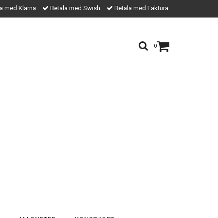
a med Klarna
Betala med Swish
Betala med Faktura
0